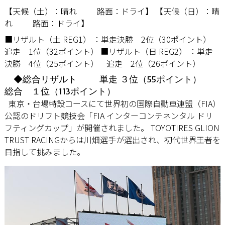
【天候（土）：晴れ 路面：ドライ】 【天候（日）：晴
れ 路面：ドライ】
■リザルト（土 REG1） ：単走決勝 2位（30ポイント）
追走 1位（32ポイント） ■リザルト（日 REG2） ：単走
決勝 4位（25ポイント） 追走 2位（26ポイント）
◆総合リザルト
単走 ３位（55ポイント）
総合 １位（113ポイント）
東京・台場特設コースにて世界初の国際自動車連盟（FIA）
公認のドリフト競技会「FIA インターコンチネンタル ドリ
フティングカップ」が開催されました。 TOYOTIRES GLION
TRUST RACINGからは川畑選手が選出され、初代世界王者を
目指して挑みました。