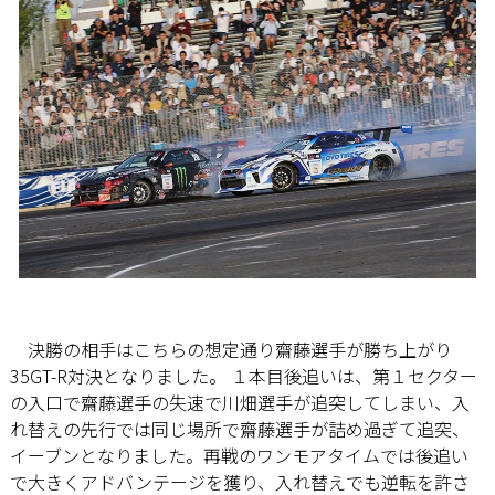
決勝の相手はこちらの想定通り齋藤選手が勝ち上がり
35GT-R対決となりました。 １本目後追いは、第１セクター
の入口で齋藤選手の失速で川畑選手が追突してしまい、入
れ替えの先行では同じ場所で齋藤選手が詰め過ぎて追突、
イーブンとなりました。再戦のワンモアタイムでは後追い
で大きくアドバンテージを獲り、入れ替えでも逆転を許さ