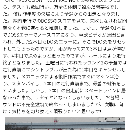
ら、テストも数回行い、万全の体制で臨んだ開幕戦でし
た。 僕は昨年度の欠場により予選からの出走となりまし
た。 練習走行でのDOSSのスコアを見て、失敗しなければ問
題なく本戦に進めると確信しました。しかし、予選の1本目
でDOSSエラーでノースコアになり、車載ビデオが原因と言
われ、外した2本目もDOSSエラーに。そこでDOSSをリセッ
トしてもらったのですが、雨が降って来て3本目は点が伸び
ず、4本目で決めようと思ったのですが、ルールにより走行
終了となりました。 土曜日に行われたラウンド2の予選では
走行直前にマシントラブルが出た為に1本目をキャンセルし
ました。メカニックによる復旧作業ですぐにマシンは治
り、スタンバイし、2本目の走行直前まで、最善の対策をし
ていました。しかし、2本目の出走前にスタートラインに居
なかった事で、リタイヤとなってしまいました。 お台場ラ
ウンドは不完全燃焼で終わってしまいましたが、次戦に向
けて気持ちを切り換えて頑張りたいと思います!!