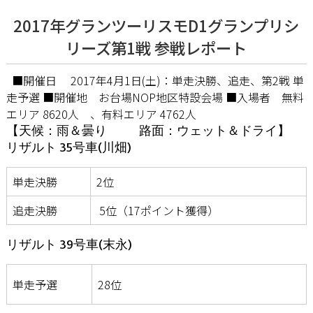
2017年グランツーリスモD1グランプリシ
リーズ第1戦 参戦レポート
■開催日 2017年4月1日(土)：単走決勝、追走、第2戦 単
走予選 ■開催地 お台場NOP地区特設会場 ■入場者 無料
エリア 8620人 、有料エリア 4762人
【天候：雨＆曇り 路面：ウェット＆ドライ】
リザルト 35号車(川畑)
単走決勝
2位
追走決勝
5位（17ポイント獲得）
リザルト 39号車(末永)
単走予選
28位