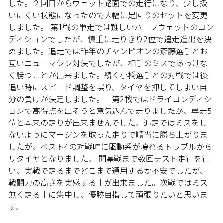
した。２回目からウェット路面での走行になり、少し扱
いにくい状態になったので大幅に足回りのセットを変更
しました。 第1戦の単走では難しいハーフウェットのコン
ディションでしたが、慎重に走りきり2位で追走進出を決
めました。追走では昨年のチャンピオンの斎藤選手とお
互いニューマシン対決でしたが、相手のミスであっけな
く勝つことが出来ました。続く小橋選手との対戦では後
追い時にスピード調整を誤り、タイヤを押してしまい自
分の負けが決定しました。 第2戦ではドライコンディシ
ョンで高得点を出そうと意気込んで走りましたが、単走5
位と本来の走りが出来ませんでした。追走ではミスをし
ないようにマージンを取った走りで順当に勝ち上がりま
したが、ベスト4の対戦時に駆動系が壊れるトラブルから
リタイヤとなりました。 開幕戦まで数回テスト走行を行
い、実戦で走るまでどこまで通用するか不安でしたが、
戦闘力の高さを実感する事が出来ました。次戦ではミス
無く走る事に集中し、優勝目指して頑張りたいと思いま
す。