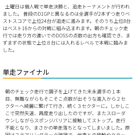
土曜日は個人戦で単走決勝と、追走トーナメントが行われ
ました。 普段のD1GPと異なるのは全選手が2本ずつ走りベ
ストスコアで上位24台が追走に進みます。そのうち上位8台
はベスト16からの対戦に組み込まれます。朝のチェック走
行では走り方の違いでのDOSSの点数の出方も確認でき、ま
ずまずの状態で上位８台には入れるレベルで本戦に臨みま
した。
単走ファイナル
朝のチェック走行で調子を上げてきた末永選手の１本
目、無難ながらもそこそこ点数が出そうな進入から２セ
クターへ綺麗に繋げて行き、続く３セクターに。しかしこ
こで突然失速、再度走り出したのですが、またスローダ
ウンしながらスポンジバリアに接触してストップ。走行
不能となり、まさかの単走落ちとなってしまいました。原
因はステアリングラック破損で、他車との接触やクラッ