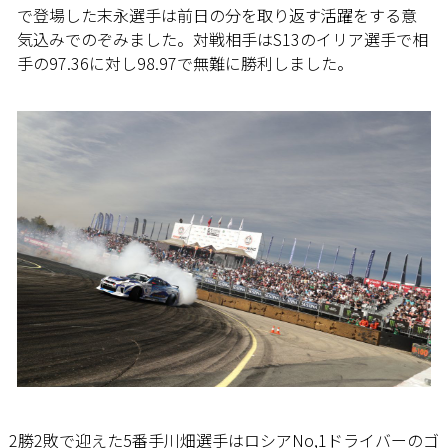
で登場した末永選手は前日の分を取り返す活躍をする意
気込みでのぞみました。対戦相手はS13のイリア選手で相
手の97.36に対し98.97で無難に勝利しました。
2勝2敗で迎えた5番手川畑選手はロシアNo,1ドライバーのゴ