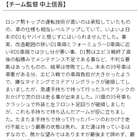
【チーム監督 中上信吾】
ロシア勢トップの運転技術が高いのは承知していたもの
の、車の仕様も相当レベルアップしていて、いよいよ日
本のD1もヤバイと感じずにはいられませんでした。事
実、改造範囲の狭いD1車両とフォーミュラーD車両に近
いRDS車両では少し分が悪い事、D1勢はエビス戦終了直
後の船積みでメンテナンス不足である事など、不利な要
素はあったものの、結果は惨敗でした。末永の39号車は
車重がある分、エビス戦での車両負担が大きかったよう
で、嫌なタイミングでステアリングラックが破損してし
まいましたが、急遽手持ちで持って行ったスペアラックの
おかげで次の日は走る事が出来ました。川畑の35号車も
クラッシュで外装と左フロント足回りが破損しました
が、これも手持ちで持ち込んだアームが役に立ちまし
た。たまたま手持ちで持って行ったパーツのおかげで走
行不能という最悪の状態は免れ、まだ運は持っているは
ずなので、微かな望みではありますが最後まで諦めず、最