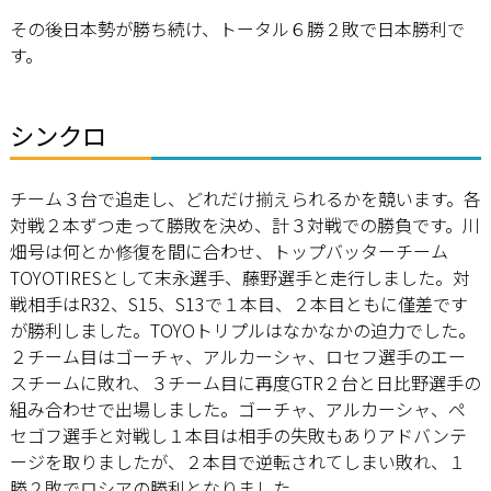
その後日本勢が勝ち続け、トータル６勝２敗で日本勝利で
す。
シンクロ
チーム３台で追走し、どれだけ揃えられるかを競います。各
対戦２本ずつ走って勝敗を決め、計３対戦での勝負です。川
畑号は何とか修復を間に合わせ、トップバッターチーム
TOYOTIRESとして末永選手、藤野選手と走行しました。対
戦相手はR32、S15、S13で１本目、２本目ともに僅差です
が勝利しました。TOYOトリプルはなかなかの迫力でした。
２チーム目はゴーチャ、アルカーシャ、ロセフ選手のエー
スチームに敗れ、３チーム目に再度GTR２台と日比野選手の
組み合わせで出場しました。ゴーチャ、アルカーシャ、ペ
セゴフ選手と対戦し１本目は相手の失敗もありアドバンテ
ージを取りましたが、２本目で逆転されてしまい敗れ、１
勝２敗でロシアの勝利となりました。