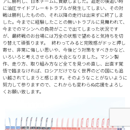
アに勝利し、日本チームに貢献しました。追走の後追い時
に油圧サイドブレーキトラブルが発生してしまい、その対
戦は勝利したものの、それ以降の走行は出来ずに終了しま
した。今までに経験したことの無いトラブルに見舞われて、
今までのマシンへの負荷がここで出てしまった状況です
が、最終戦のお台場には万全の状態で望めると気持ちを切
り替えて頑張ります。 終わってみると完敗感がドッと押し
寄せ、非常に悔しい思いや、今後どう対策をすべきかなど、
いろいろと考えさせられる大会となりました。マシン製
作、走り方、取り組み方など全てを見つめ直し、出直す覚
悟で臨まなければ、ロシアだけでなく世界のどの国にも追
い越されてしまうと感じます。そのようなことがないように
努力して参りますので、これからも変わらぬ応援をよろし
くお願い致します。