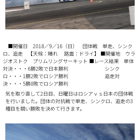
■開催日 2018／9／16（日） 団体戦 単走、シンク
ロ、追走 【天候：晴れ 路面：ドライ】 ■開催地 ウラ
ジオストク プリムリングサーキット ■レース結果 単体
対決・・・6勝2敗で日本勝利
シンク
ロ・・・1勝2敗でロシア勝利
追走対
決・・・5勝8敗でロシア勝利
気を取り直して2日目、日曜日はロシアｖｓ日本の団体戦
を行いました。団体の対抗戦で単走、シンクロ、追走の3
種目を競い勝敗を決めて行きます。