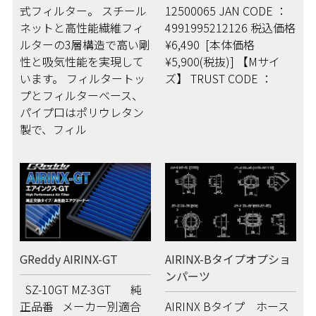
式フィルター。 スチール
12500065 JAN CODE ：
ネットと高性能繊維フィ
4991995212126 税込価格
ルターの3層構造で高い剛
¥6,490 [本体価格
性と吸気性能を実現して
¥5,900(税抜)] 【Mサイ
います。 フィルタートッ
ズ】 TRUST CODE ：
プとフィルターベース、
パイプ口はポリウレタン
製で、フィル
GReddy AIRINX-GT
AIRINX-Bタイプオプショ
ンパーツ
SZ-10GT MZ-3GT 純
正品番 メーカー別適合
AIRINX Bタイプ ホース