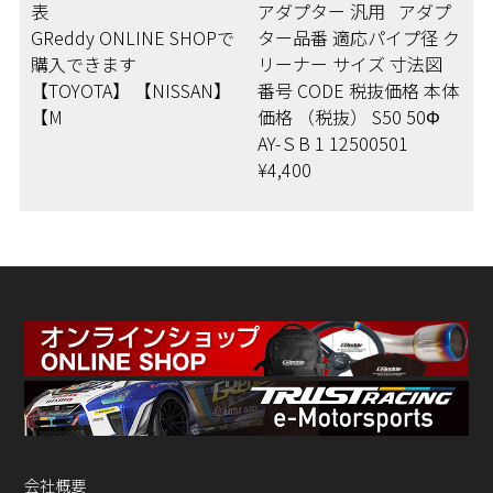
表
アダプター 汎用 アダプ
GReddy ONLINE SHOPで
ター品番 適応パイプ径 ク
購入できます
リーナー サイズ 寸法図
【TOYOTA】 【NISSAN】
番号 CODE 税抜価格 本体
【M
価格 （税抜） S50 50Φ
AY-ＳB 1 12500501
¥4,400
会社概要