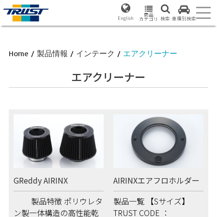
商品
English
検索
車種別検索
カテゴリ
Home
/
製品情報
/
インテーク
/
エアクリーナー
エアクリーナー
GReddy AIRINX
AIRINXエアフロホルダー
製品特徴 ポリウレタ
製品一覧 【Sサイズ】
ン製一体構造の高性能乾
TRUST CODE ：