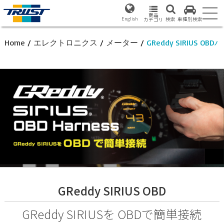
商品
English
検索
車種別検索
カテゴリ
Home
/
エレクトロニクス
/
メーター
/
GReddy SIRIUS OB
GReddy SIRIUS OBD
GReddy SIRIUSを OBDで簡単接続