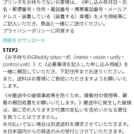
プリンタをお持ちでないお客様は、《申し込み年月日・氏
名・郵便番号・住所・電話番号・携帯電話番号・メールア
ドレス・装着している（装着する）車種》をメモ用紙等に
ご記入いただき、商品と一緒にご送付ください。
プライバシーポリシーに同意する
用紙をダウンロード
STEP2
《お手持ちのGReddy sirius一式（meter・vision・unify・
control unit）》と《必要事項を記入した申し込み用紙》を
一緒に梱包していただき、下記住所までお送りください。
また、送料はお客様にご負担いただきますようお願いいた
します。
《※搬送中の破損事故等を防ぐため、緩衝材の使用等、最
善の梱包処置をお願いいたします。》搬送中に発生した破損
は、誠に恐れ入りますが代償の支払いを含めいかなる責任
を負うことはできません。
※元払いでない場合は別途送料を請求させていただきます。
※日本国内からの発送のみの受付とさせていただきます。