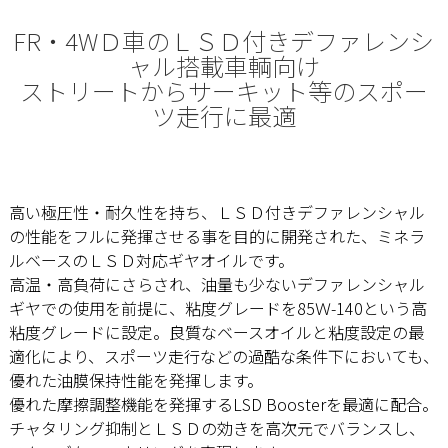
FR・4WＤ車のＬＳＤ付きデファレンシ
ャル搭載車輌向け
ストリートからサーキット等のスポー
ツ走行に最適
高い極圧性・耐久性を持ち、ＬＳＤ付きデファレンシャル
の性能をフルに発揮させる事を目的に開発された、ミネラ
ルベースのＬＳＤ対応ギヤオイルです。
高温・高負荷にさらされ、油量も少ないデファレンシャル
ギヤでの使用を前提に、粘度グレードを85Ｗ-140という高
粘度グレードに設定。良質なベースオイルと粘度設定の最
適化により、スポーツ走行などの過酷な条件下においても、
優れた油膜保持性能を発揮します。
優れた摩擦調整機能を発揮するLSD Boosterを最適に配合。
チャタリング抑制とＬＳＤの効きを高次元でバランスし、