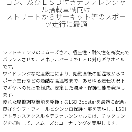
ョン、及びＬＳＤ付きデファレンシャ
ル搭載車輌向け
ストリートからサーキット等のスポー
ツ走行に最適
シフトチェンジのスムーズさと、極圧性・耐久性を高次元で
バランスさせた、ミネラルベースのＬＳＤ対応ギヤオイル
です。
ワイドレンジな粘度設定により、始動直後の低温域からス
ポーツ走行などの過酷な高温域まで、あらゆる運転状況下
でギヤへの負担を軽減。安定した潤滑・保護性能を発揮し
ます。
優れた摩擦調整機能を発揮するLSD Boosterを最適に配合。
良好なシフトフィールとシンクロ保護性能を実現し、LSD付
きトランスアクスルやデファレンシャルには、チャタリン
グを抑制して、スムーズなコーナリングを実現します。