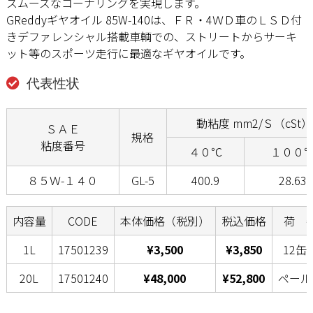
スムーズなコーナリングを実現します。
GReddyギヤオイル 85W-140は、ＦＲ・4ＷＤ車のＬＳＤ付
きデファレンシャル搭載車輌での、ストリートからサーキ
ット等のスポーツ走行に最適なギヤオイルです。
代表性状
動粘度 mm2/Ｓ（cSt）
ＳＡＥ
規格
粘度番号
４０℃
１００
８５Ｗ-１４０
GL-5
400.9
28.63
内容量
CODE
本体価格（税別）
税込価格
荷 
1L
17501239
¥3,500
¥3,850
12缶
20L
17501240
¥48,000
¥52,800
ペール