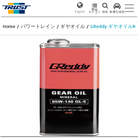
商品
English
検索
車種別検索
カテゴリ
Home
/
パワートレイン
/
ギヤオイル
/
GReddy ギヤオイルMI