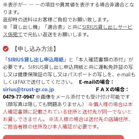
※表示が― ― ―の項目や異常値を表示する場合非適合とな
ります。
返却時の送料はお客様ご負担でお願い致します。
※「貸し出し機」「適合表」と共に
SIRIUS貸し出しサービ
ス係宛て
で元払い返送をお願いします。
【申し込み方法】
「
SIRIUS貸し出し申込用紙
」と「本人確認書類の添付」が
必要です。 SIRIUS貸し出し申込用紙と共に運転免許証の写
し又は健康保険証の写し又はパスポートの写しを、e-mailも
しくはFAXで送付してください。
E-mailの場合：
sirius@trust-gr.co.jp
ＦＡＸの場合：
0479-77-0947
※画像をメール添付でも受け付け可能です
（顔写真は隠しても問題ありません）
※個人様の場合は本
人確認書類に記載されている住所と送付先が同一でないと
お貸しできません。
※法人様の場合は送付先の店舗住所、
ご担当者様の住所及び本人確認が必要です。