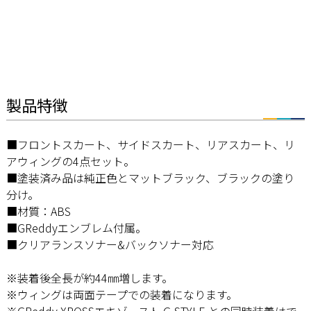
製品特徴
■フロントスカート、サイドスカート、リアスカート、リ
アウィングの4点セット。
■塗装済み品は純正色とマットブラック、ブラックの塗り
分け。
■材質：ABS
■GReddyエンブレム付属。
■クリアランスソナー&バックソナー対応
※装着後全長が約44㎜増します。
※ウィングは両面テープでの装着になります。
※GReddy XROSSエキゾースト G-STYLE との同時装着はで