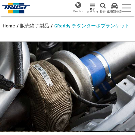
商品
English
検索
車種別検索
カテゴリ
Home
/
販売終了製品
/
GReddy チタンターボブランケット