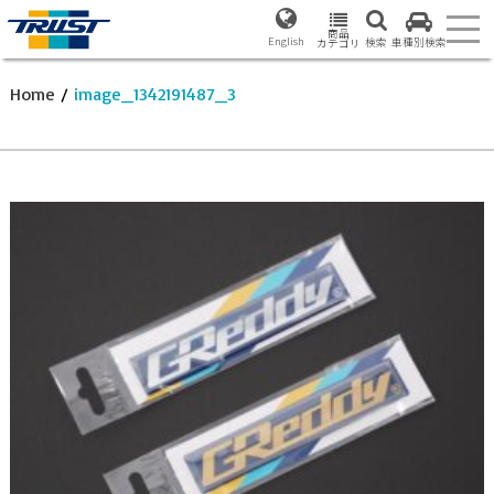
商品
English
検索
車種別検索
カテゴリ
Home
/
image_1342191487_3