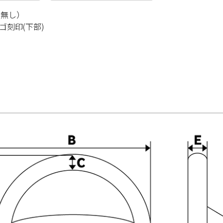
グ無し）
ゴ刻印(下部)