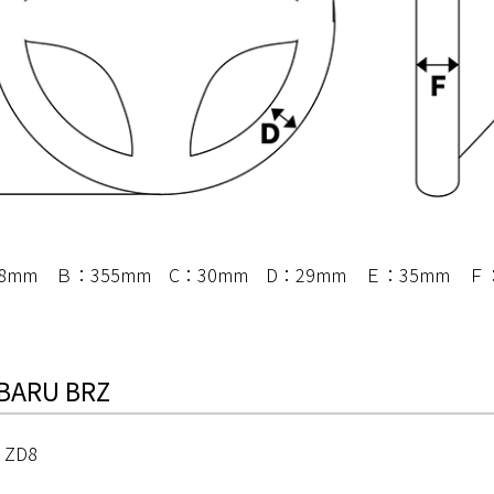
8mm Ｂ：355mm C：30mm D：29mm Ｅ：35mm Ｆ
ARU BRZ
ZD8