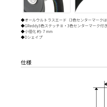
◆オールウルトラスエード（3色センターマーク
◆GReddy3色ステッチⅡ・3色センターマーク付
◆小径化 約-７mm
◆Dシェイプ
仕様