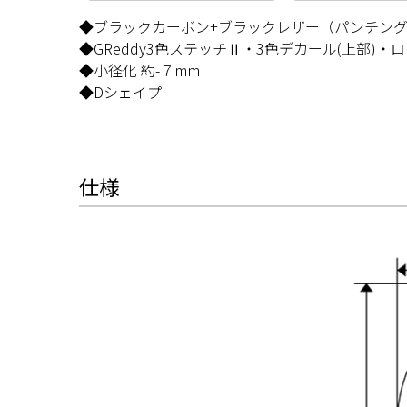
◆ブラックカーボン+ブラックレザー（パンチン
◆GReddy3色ステッチⅡ・3色デカール(上部)・ロ
◆小径化 約-７mm
◆Dシェイプ
仕様