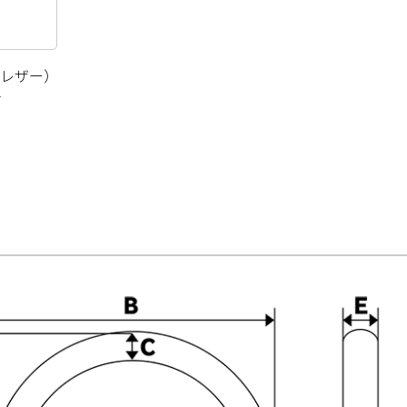
はレザー）
き