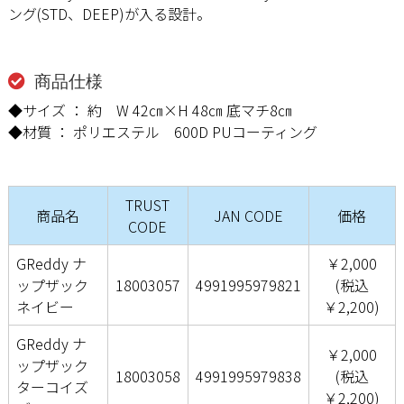
ング(STD、DEEP)が入る設計。
商品仕様
◆サイズ ： 約 W 42㎝×H 48㎝ 底マチ8㎝
◆材質 ： ポリエステル 600D PUコーティング
TRUST
商品名
JAN CODE
価格
CODE
GReddy ナ
￥2,000
ップザック
18003057
4991995979821
(税込
ネイビー
￥2,200)
GReddy ナ
￥2,000
ップザック
18003058
4991995979838
(税込
ターコイズ
￥2,200)