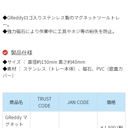
◆GReddyロゴ入りステンレス製のマグネットツールトレ
ー。
◆強力磁石により作業中に工具やネジ等の紛失を防止。
製品仕様
◆サイズ ： 直径約150mm 高さ約40mm
◆素材 ： ステンレス（トレー本体）、磁石、PVC（底面カ
バー）
TRUST
商品名
JAN CODE
価格
CODE
GReddy マ
グネット
￥1,500 (税