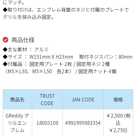
にマッチ。
◆取り付けは、エンブレム背面のネジと付属のプレートで
グリルを挟み込み固定。
商品仕様
◆主な素材 ： アルミ
◆サイズ ： W151mm X H23mm 取付ネジスパン：80mm
◆付属品 ： 固定用プレート 2枚 / 固定用ネジ 2種
（M5×L30、M5×L50 各2本） / 固定用ナット 4個
TRUST
商品名
JAN CODE
価格
CODE
GReddy グ
￥2,500 (税
リルエン
18003109
4991995983354
込
ブレム
￥2,750)