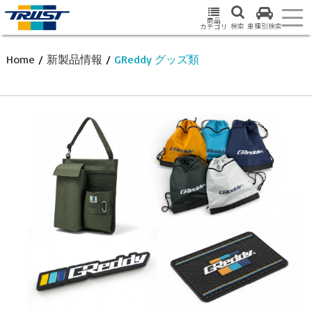
商品
検索
車種別検索
カテゴリ
Home
/
新製品情報
/
GReddy グッズ類