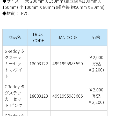
◆サイズ ： 大 200mm X 150mm (組立後 約100mm X
150mm) 小 100mm X 80mm (組立後 約50mm X 80mm)
◆材質 ： PVC
TRUST
商品名
JAN CODE
価格
CODE
GReddy タ
グステッ
￥2,000
カーセッ
18003122
4991995983590
(税込
ト ホワイ
￥2,200)
ト
GReddy タ
￥2,000
グステッ
18003123
4991995983606
(税込
カーセッ
￥2,200)
ト ピンク
GReddy タ