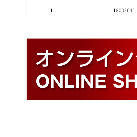
L
18003041