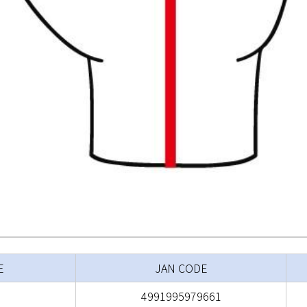
E
JAN CODE
4991995979661