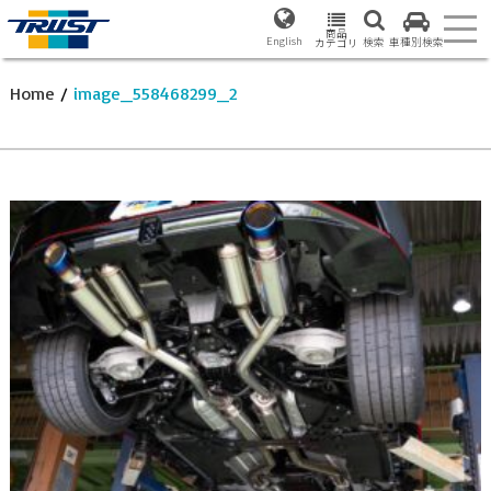
商品
English
検索
車種別検索
カテゴリ
Home
/
image_558468299_2