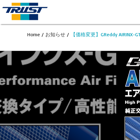
Home
/
お知らせ
/
【価格変更】GReddy AIRINX-G