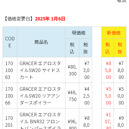
【価格変更日】
2025年 1月6日
現価格
新価格
COD
商品名
税
税
税
税
E
込
抜
込
抜
170
GRACER エアロスタ
¥7
¥8
¥7
¥80,
100
イルSW20 サイドス
3,0
5,8
8,0
300
63
カート
00
00
00
170
GRACER エアロスタ
¥4
¥5
¥5
¥46,
100
イルSW20 リアアン
2,5
5,0
0,0
750
66
ダースポイラー
00
00
00
GRACER エアロスタ
¥1
170
¥8
¥9
イル BNR32 フロン
¥96,
07,
201
8,0
8,0
トバンパースポイラ
800
80