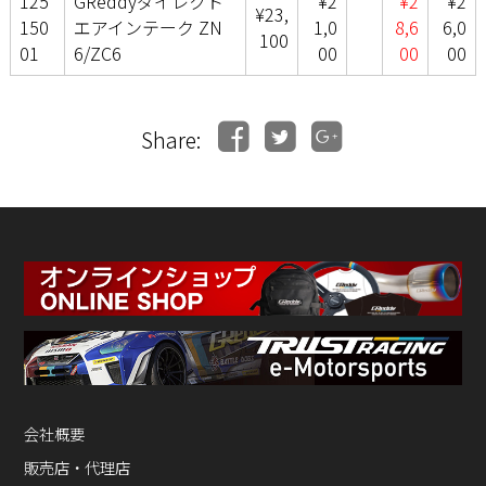
125
GReddyダイレクト
¥2
¥2
¥2
¥23,
150
エアインテーク ZN
1,0
8,6
6,0
100
01
6/ZC6
00
00
00
Share:
会社概要
販売店・代理店