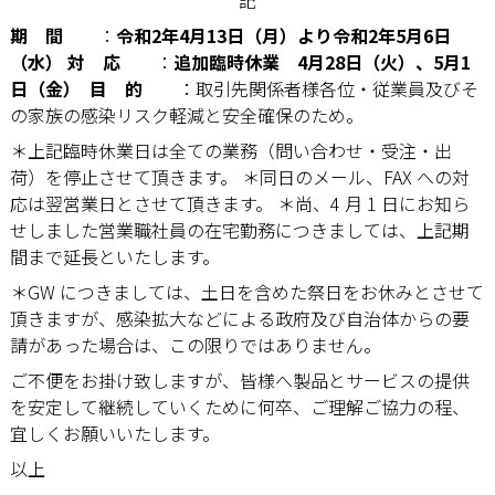
期 間
：
令和2年4月13日（月）より令和2年5月6日
（水）
対 応
：
追加臨時休業 4月28日（火）、5月1
日（金）
目 的
：取引先関係者様各位・従業員及びそ
の家族の感染リスク軽減と安全確保のため。
＊上記臨時休業日は全ての業務（問い合わせ・受注・出
荷）を停止させて頂きます。 ＊同日のメール、
FAX
への対
応は翌営業日とさせて頂きます。
＊尚、
4
月
1
日にお知ら
せしました営業職社員の在宅勤務につきましては、上記期
間まで延長といたします。
＊
GW
につきましては、土日を含めた祭日をお休みとさせて
頂きますが、感染拡大な
どによる政府及び自治体からの要
請があった場合は、この限りではありません。
ご不便をお掛け致しますが、皆様へ製品とサービスの提供
を安定して継続していくために何卒、ご理解ご協力の程、
宜しくお願いいたします。
以上