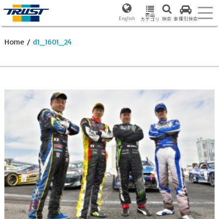
商品
English
検索
車種別検索
カテゴリ
Home
/
d1_1601_24