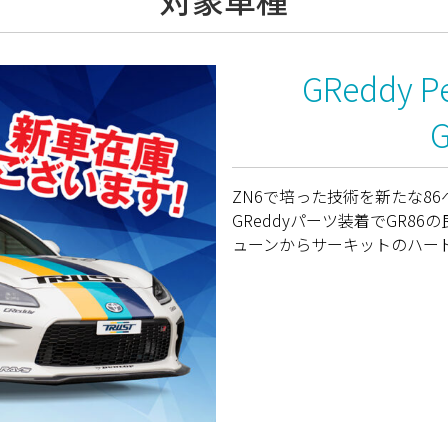
GReddy Pe
ZN6で培った技術を新たな86
GReddyパーツ装着でGR8
ューンからサーキットのハー