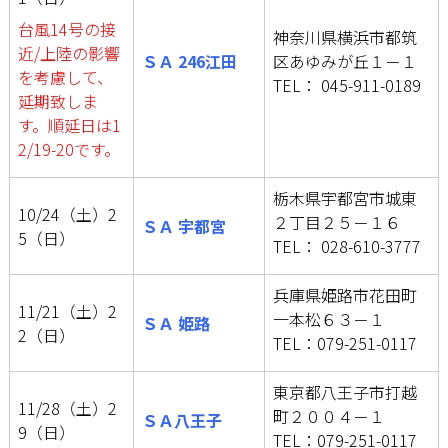
台風14号の接
神奈川県横浜市都筑
近/上陸の影響
ＳＡ 246江田
区あゆみが丘１－１
を考慮して、
TEL： 045-911-0189
延期致しま
す。順延日は1
2/19-20です。
栃木県宇都宮市城東
10/24（土）2
２丁目２５－１６
ＳＡ 宇都宮
5（日）
TEL： 028-610-3777
兵庫県姫路市花田町
11/21（土）2
一本松６３－１
ＳＡ 姫路
2（日）
TEL：079-251-0117
東京都八王子市打越
11/28（土）2
町２００４－１
ＳＡ八王子
9（日）
TEL：079-251-0117