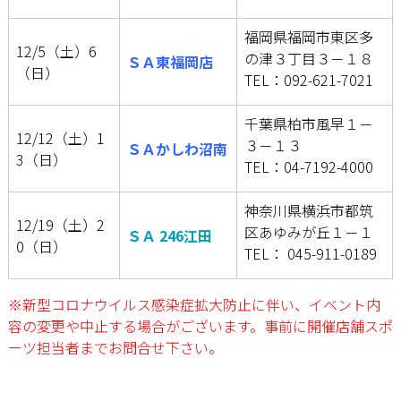
福岡県福岡市東区多
12/5（土）6
の津３丁目３－１８
ＳＡ東福岡店
（日）
TEL：092-621-7021
千葉県柏市風早１－
12/12（土）1
３－１３
ＳＡかしわ沼南
3（日）
TEL：04-7192-4000
神奈川県横浜市都筑
12/19（土）2
区あゆみが丘１－１
ＳＡ 246江田
0（日）
TEL： 045-911-0189
※新型コロナウイルス感染症拡大防止に伴い、イベント内
容の変更や中止する場合がございます。事前に開催店舗スポ
ーツ担当者までお問合せ下さい。