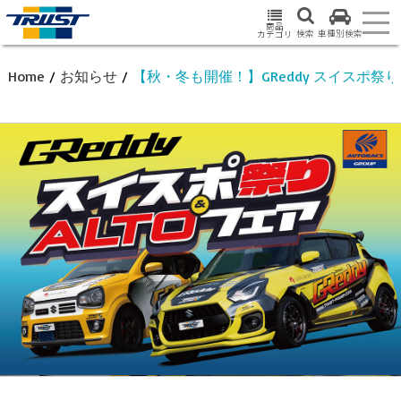
商品
検索
車種別検索
カテゴリ
Home
/
お知らせ
/
【秋・冬も開催！】GReddy スイスポ祭り＆A