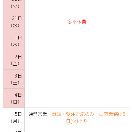
（火）
31日
冬季休業
（水）
1日
（木）
2日
（金）
3日
（土）
4日
（日）
5日
通常営業
電話・受注対応のみ 出荷業務は6
（月）
日(火)より