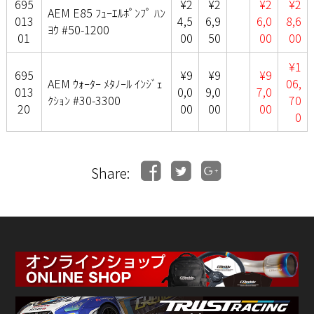
695
¥2
¥2
¥2
¥2
AEM E85 ﾌｭｰｴﾙﾎﾟﾝﾌﾟ ﾊﾝ
013
4,5
6,9
6,0
8,6
ﾖｳ #50-1200
01
00
50
00
00
¥1
695
¥9
¥9
¥9
AEM ｳｫｰﾀｰ ﾒﾀﾉｰﾙ ｲﾝｼﾞｪ
06,
013
0,0
9,0
7,0
ｸｼｮﾝ #30-3300
70
20
00
00
00
0
Share: