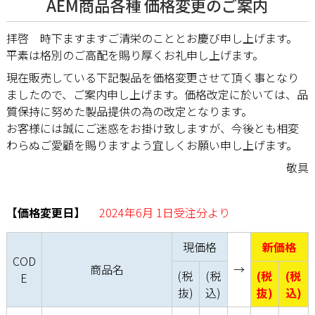
AEM商品各種 価格変更のご案内
拝啓 時下ますますご清栄のこととお慶び申し上げます。
平素は格別のご高配を賜り厚くお礼申し上げます。
現在販売している下記製品を価格変更させて頂く事となり
ましたので、ご案内申し上げます。価格改定に於いては、品
質保持に努めた製品提供の為の改定となります。
お客様には誠にご迷惑をお掛け致しますが、今後とも相変
わらぬご愛顧を賜りますよう宜しくお願い申し上げます。
敬具
【価格変更日】
2024年6月 1日受注分より
現価格
新価格
COD
商品名
→
(税
(税
(税
(税
E
抜)
込)
抜)
込)