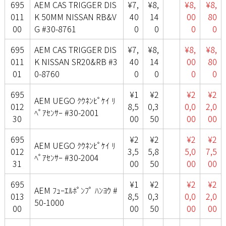
695
AEM CAS TRIGGER DIS
¥7,
¥8,
¥8,
¥8,
011
K 50MM NISSAN RB&V
40
14
00
80
00
G #30-8761
0
0
0
0
695
AEM CAS TRIGGER DIS
¥7,
¥8,
¥8,
¥8,
011
K NISSAN SR20&RB #3
40
14
00
80
01
0-8760
0
0
0
0
695
¥1
¥2
¥2
¥2
AEM UEGO ｸｳﾈﾝﾋﾟｹｲ ﾘ
012
8,5
0,3
0,0
2,0
ﾍﾟｱｾﾝｻｰ #30-2001
30
00
50
00
00
695
¥2
¥2
¥2
¥2
AEM UEGO ｸｳﾈﾝﾋﾟｹｲ ﾘ
012
3,5
5,8
5,0
7,5
ﾍﾟｱｾﾝｻｰ #30-2004
31
00
50
00
00
695
¥1
¥2
¥2
¥2
AEM ﾌｭｰｴﾙﾎﾟﾝﾌﾟ ﾊﾝﾖｳ #
013
8,5
0,3
0,0
2,0
50-1000
00
00
50
00
00