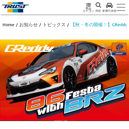
商品
検索
車種別検索
カテゴリ
Home
/
お知らせ
/
トピックス
/
【秋・冬の開催！】GReddy 86 Fe