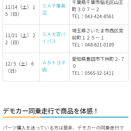
千葉県千葉市稲毛区山王
ＳＡ千葉長
11/14（土） 1
町３０７ー２
沼
5（日）
TEL：043-424-8561
埼玉県さいたま市西区宮
ＳＡ大宮バ
11/21（土） 2
前町１２５ー１
イパス
2（日）
TEL：048-621-0189
愛知県豊田市下林町２-７
ＡＢトヨタ
12/ 5（土） 6
０
店
（日）
TEL：0565-32-1411
デモカー同乗走行で商品を体感！
パーツ購入を迷っている方は是非、デモカーの同乗走行で