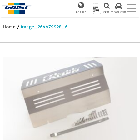
商品
English
検索
車種別検索
カテゴリ
Home
/
image_264479928_6