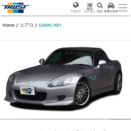
商品
English
検索
車種別検索
カテゴリ
Home
/
エアロ
/
S2000 /AP1