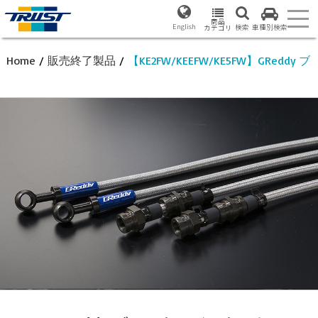
商品
English
検索
車種別検索
カテゴリ
Home
/
販売終了製品
/
【KE2FW/KEEFW/KE5FW】GRedd