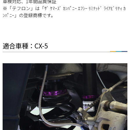
車検対応、1年間品質保証
※「テフロン」は「ｻﾞ ｹﾏｰｽﾞ ｶﾝﾊﾟﾆｰ ｴﾌｼｰ ﾘﾐﾃｯﾄﾞ ﾗｲｱﾋﾞﾘﾃｨ ｶ
ﾝﾊﾟﾆｰ」の登録商標です。
適合車種：CX-5