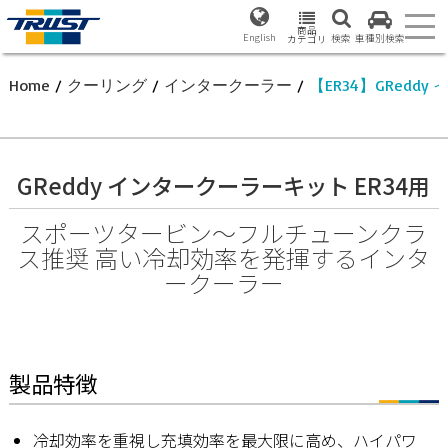
商品
English
検索
車種別検索
カテゴリ
Home
/
クーリング
/
インタークーラー
/
【ER34】GRedd
GReddy インタークーラーキット ER34用
スポーツタービン〜フルチューンクラ
ス推奨 高い冷却効率を発揮するインタ
ークーラー
製品特徴
冷却効率を重視し充填効率を最大限に高め、ハイパワ