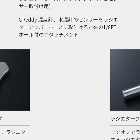
サー取付け用）
GReddy 温度計、水温計のセンサーをラジエ
ターアッパーホースに取付けるための1/8PT
ホール付のアタッチメント
プ
ラジエター
用。ラジエタ
ワンオフで
するラジエ