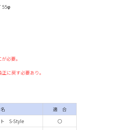
55φ
工が必要。
純正に戻す必要あり。
 名
適 合
S-Style
〇