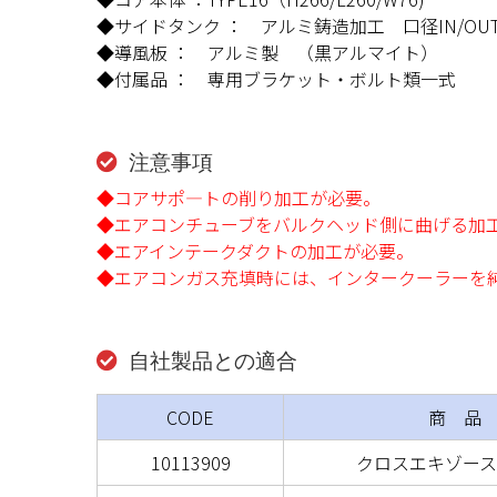
◆サイドタンク ： アルミ鋳造加工 口径IN/OUT 
◆導風板 ： アルミ製 （黒アルマイト）
◆付属品 ： 専用ブラケット・ボルト類一式
注意事項
◆コアサポ―トの削り加工が必要。
◆エアコンチューブをバルクヘッド側に曲げる加
◆エアインテークダクトの加工が必要。
◆エアコンガス充填時には、インタークーラーを
自社製品との適合
CODE
商 品
10113909
クロスエキゾースト 