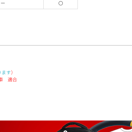
ラー
〇
ります
）
装着車 適合