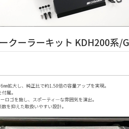
ークーラーキット KDH200系/GD
6㎜拡大し、純正比で約1.58倍の容量アップを実現。
を付属。
ーザーロゴを施し、スポーティ―な雰囲気を演出。
点数を抑えた取扱いやすい設計。