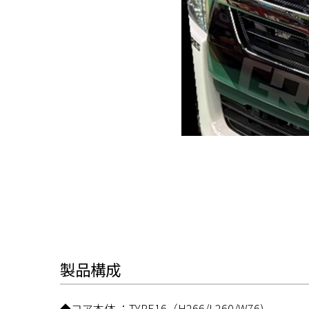
製品構成
◆コア本体 ：TYPE16（H266/L260/W76)