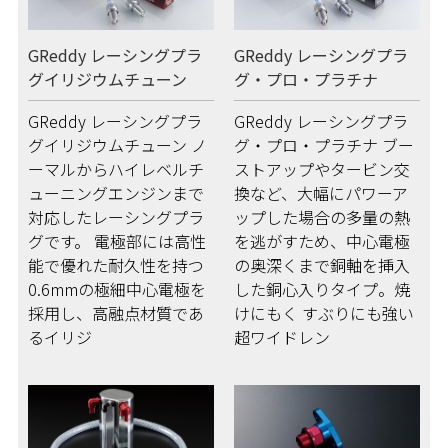
GReddy レーシングプラ
GReddy レーシングプラ
グイリジウムチューン
グ・プロ・プラチナ
GReddy レーシングプラ
GReddy レーシングプラ
グイリジウムチューン ノ
グ・プロ・プラチナ ブー
ーマルからハイレベルチ
ストアップやタービン交
ューニングエンジンまで
換など、大幅にパワーア
対応したレーシングプラ
ップした場合の多量の熱
グです。 電極部には高性
を逃がすため、中心電極
能で優れた耐久性を持つ
の奥深くまで銅軸を挿入
0.6mmの極細中心電極を
した銅心入りタイプ。焼
採用し、高融点材質であ
けにもく すぶりにも強い
るイリジ
超ワイドレン