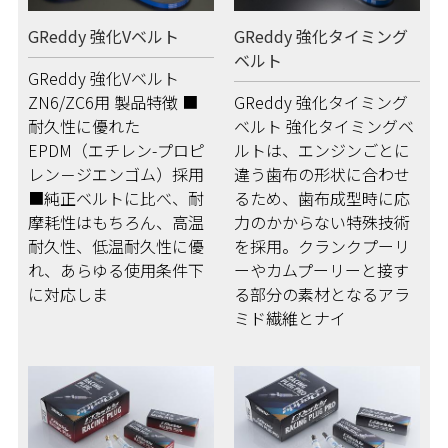
GReddy 強化Vベルト
GReddy 強化タイミング
ベルト
GReddy 強化Vベルト
ZN6/ZC6用 製品特徴 ■
GReddy 強化タイミング
耐久性に優れた
ベルト 強化タイミングベ
EPDM（エチレン-プロピ
ルトは、エンジンごとに
レン－ジエンゴム）採用
違う歯布の形状に合わせ
■純正ベルトに比べ、耐
るため、歯布成型時に応
摩耗性はもちろん、高温
力のかからない特殊技術
耐久性、低温耐久性に優
を採用。クランクプーリ
れ、あらゆる使用条件下
ーやカムプーリーと接す
に対応しま
る部分の素材となるアラ
ミド繊維とナイ