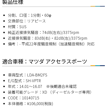
製品仕様
分割、口径：1分割・60φ
交換部位：リアピース
材質：SUS
純正近接排気騒音：74dB(左右)/3375rpm
近接排気騒音：83dB(右)・82dB(左)/3375rpm
備考：- 平成22年度騒音規制（加速騒音規制）対応
適合車種：マツダ アクセラスポーツ
車両型式：LDA-BM2FS
E/G型式：SH-VPTR
年式：14.01～16.07 ※後期適合未確認
装着可能グレード：XD （ディーゼルターボ専用）
CODE：10140715
本体価格：¥106,000(税抜)