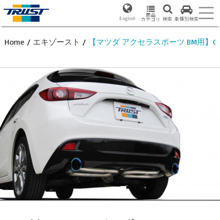
商品
English
検索
車種別検索
カテゴリ
Home
/
エキゾースト
/
【マツダ アクセラスポーツ BM用】G