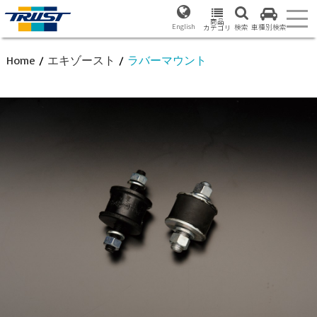
商品
English
検索
車種別検索
カテゴリ
Home
/
エキゾースト
/
ラバーマウント