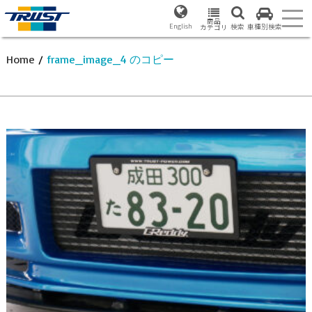
商品
English
検索
車種別検索
カテゴリ
Home
/
frame_image_4 のコピー