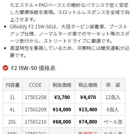
たエステル＋PAOベースとの絶妙なバランスで低く安定
した摩擦係数を実現。スロットルレスポンスを全域で向
上させます。
GReddy F2 15W-50は、大径タービン装着車、ブースト
アップ仕様、ノーマルターボ車でのサーキット等のスポ
ーツ走行から、ストリートドライブに最適です。
高温特性を重視しているため、冷寒時には暖気運転が必
要です。
F2 15W-50 価格表
内容量
CODE
税抜価格
税込価格
荷 姿
1L
17501208
¥3,700
¥4,070
12缶入
4L
17501209
¥14,000
¥15,400
6缶入
20L
17501210
¥68,000
¥74,800
ペール缶
100L
17501211
販売終了
ドラム缶