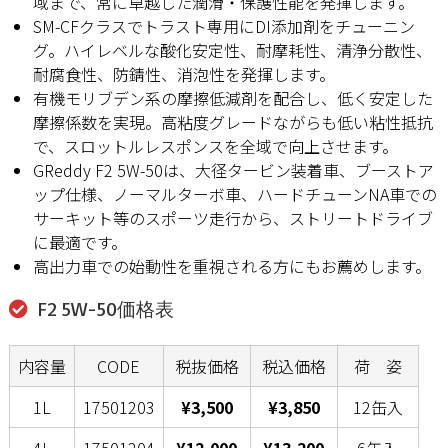
域まで、常に卓越した潤滑・保護性能を発揮します。
SM-CFクラスでトラスト専用にDI添加剤をチューニン
グ。ハイレベルな酸化安定性、耐摩耗性、清浄分散性、
耐腐食性、防錆性、消泡性を発揮します。
有機モリブデン系の摩擦低減剤を配合し、低く安定した
摩擦係数を実現。高粘度グレードながらも低い粘性抵抗
で、スロットルレスポンスを全域で向上させます。
GReddy F2 5W-50は、大径タービン装着車、ブーストア
ップ仕様、ノーマルターボ車、ハードチューンNA車での
サーキット等のスポーツ走行から、ストリートドライブ
に最適です。
高出力車での始動性を重視される方にもお薦めします。
F2 5W-50価格表
内容量
CODE
税抜価格
税込価格
荷 姿
1L
17501203
¥3,500
¥3,850
12缶入
4L
17501204
¥12,000
¥13,200
6缶入