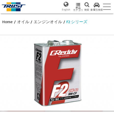
商品
English
検索
車種別検索
カテゴリ
Home
/
オイル
/
エンジンオイル
/
F2 シリーズ