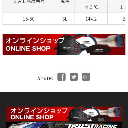
ＳＡＥ粘度番号
規格
４０℃
１
15-50
SL
144.2
20
Share: