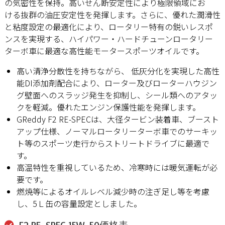
の気密性を保持。高いせん断安定性により極限領域にお
ける抜群の油圧安定性を発揮します。さらに、優れた潤滑性
と粘度設定の最適化により、ロータリー特有の鋭いレスポ
ンスを実現する、ハイパワー・ハードチューンロータリー
ターボ車に最適な高性能モータースポーツオイルです。
高い清浄分散性を持ちながら、 低灰分化を実現した高性
能DI添加剤配合により、ローター及びローターハウジン
グ壁面へのスラッジ発生を抑制し、シール類へのアタッ
クを軽減。優れたエンジン保護性能を発揮します。
GReddy F2 RE-SPECは、大径タービン装着車、ブースト
アップ仕様、ノーマルロータリーターボ車でのサーキッ
ト等のスポーツ走行からストリートドライブに最適で
す。
高温特性を重視しているため、冷寒時には暖気運転が必
要です。
燃焼等によるオイルレベル減少時の注ぎ足し等を考慮
し、5Ｌ缶の容量設定としました。