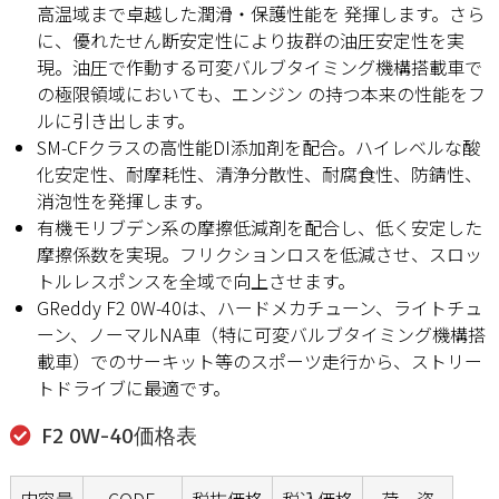
高温域まで卓越した潤滑・保護性能を 発揮します。さら
に、優れたせん断安定性により抜群の油圧安定性を実
現。油圧で作動する可変バルブタイミング機構搭載車で
の極限領域においても、エンジン の持つ本来の性能をフ
ルに引き出します。
SM-CFクラスの高性能DI添加剤を配合。ハイレベルな酸
化安定性、耐摩耗性、清浄分散性、耐腐食性、防錆性、
消泡性を発揮します。
有機モリブデン系の摩擦低減剤を配合し、低く安定した
摩擦係数を実現。フリクションロスを低減させ、スロッ
トルレスポンスを全域で向上させます。
GReddy F2 0W-40は、ハードメカチューン、ライトチュ
ーン、ノーマルNA車（特に可変バルブタイミング機構搭
載車）でのサーキット等のスポーツ走行から、ストリー
トドライブに最適です。
F2 0W-40価格表
内容量
CODE
税抜価格
税込価格
荷 姿