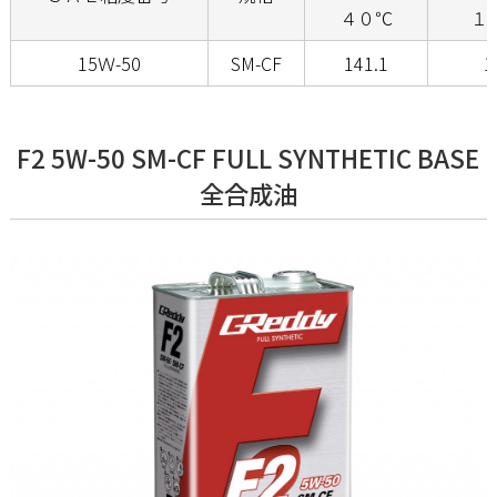
４０℃
１
15Ｗ-50
SM-CF
141.1
1
F2 5W-50 SM-CF FULL SYNTHETIC BASE
全合成油