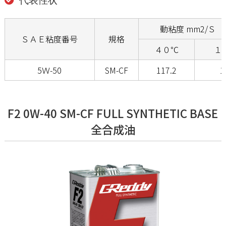
代表性状
動粘度 mm2/Ｓ（c
ＳＡＥ粘度番号
規格
４０℃
１
5Ｗ-50
SM-CF
117.2
1
F2 0W-40 SM-CF FULL SYNTHETIC BASE
全合成油