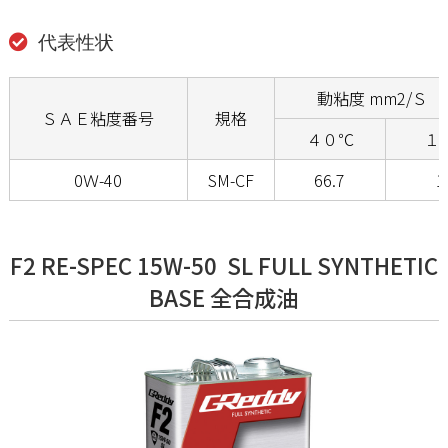
代表性状
動粘度 mm2/Ｓ（c
ＳＡＥ粘度番号
規格
４０℃
１
0Ｗ-40
SM-CF
66.7
1
F2 RE-SPEC 15W-50 SL FULL SYNTHETIC
BASE 全合成油