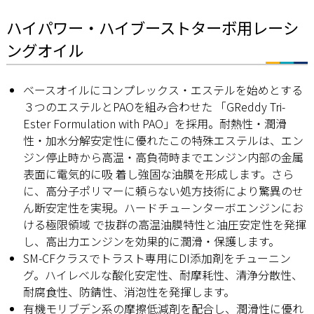
ハイパワー・ハイブーストターボ用レーシ
ングオイル
ベースオイルにコンプレックス・エステルを始めとする
３つのエステルとPAOを組み合わせた 「GReddy Tri-
Ester Formulation with PAO」を採用。耐熱性・潤滑
性・加水分解安定性に優れたこの特殊エステルは、エン
ジン停止時から高温・高負荷時までエンジン内部の金属
表面に電気的に吸 着し強固な油膜を形成します。さら
に、高分子ポリマーに頼らない処方技術により驚異のせ
ん断安定性を実現。ハードチュ－ンターボエンジンにお
ける極限領域 で抜群の高温油膜特性と油圧安定性を発揮
し、高出力エンジンを効果的に潤滑・保護します。
SM-CFクラスでトラスト専用にDI添加剤をチューニン
グ。ハイレベルな酸化安定性、耐摩耗性、清浄分散性、
耐腐食性、防錆性、消泡性を発揮します。
有機モリブデン系の摩擦低減剤を配合し、潤滑性に優れ