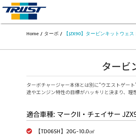
Home
/
ターボ
/
【JZX90】タービンキットウェ
タービン
ターボチャージャー本体とは別に“ウエストゲート
途やエンジン特性の目標がハッキリと決まり、理
適合車種: マークII・チェイサー JZX9
【TD06SH】20G-10.0㎠