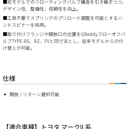
■前モデルでのフローティングバルブ構造を引き継ぎつつ、
デザイン性、整備性、信頼性を向上。
■工具不要でスプリングのプリロード調整を可能とするハ
ンドスピナーを採用。
■取り付けフランジや開放口の位置をGReddyブローオフバ
ルブTYPE-RS、RZ、FVと同寸法とし、従来モデルからの付
け替えが可能。
仕様
開放 / リターン選択可能
【適合車種】トヨタ マークII 系