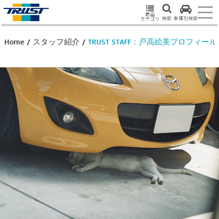
商品
検索
車種別検索
カテゴリ
Home
/
スタッフ紹介
/
TRUST STAFF：戸高絵美プロフィール