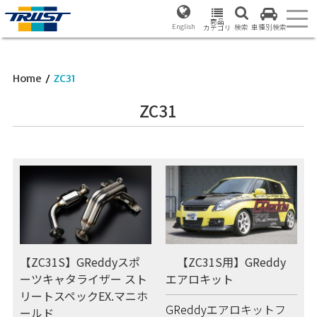
商品
English
検索
車種別検索
カテゴリ
Home
/
ZC31
ZC31
【ZC31S】GReddyスポ
【ZC31S用】GReddy
ーツキャタライザー スト
エアロキット
リートスペックEX.マニホ
GReddyエアロキットフ
ールド