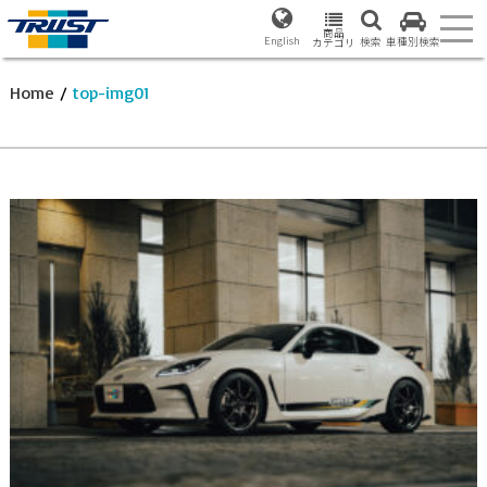
商品
English
検索
車種別検索
カテゴリ
Home
/
top-img01