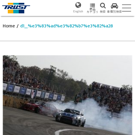
商品
English
検索
車種別検索
カテゴリ
Home
/
d1_%e3%83%ad%e3%82%b7%e3%82%a28