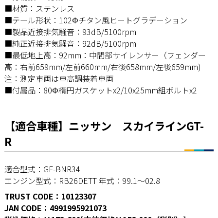
■材質：ステンレス
■テール形状：102Φチタン風ヒートグラデーション
■製品近接排気騒音：93dB/5100rpm
■純正近接排気騒音：92dB/5100rpm
■最低地上高：92mm：中間部サイレンサー（フェンダー
高：右前659mm/左前660mm/右後658mm/左後659mm)
注：測定車両は車高調装着車両
■付属品：80Φ楕円ガスケットx2/10x25mm組ボルトx2
【適合車種】ニッサン スカイラインGT-
R
適合型式：GF-BNR34
エンジン型式：RB26DETT 年式：99.1～02.8
TRUST CODE：10123307
JAN CODE：4991995921073