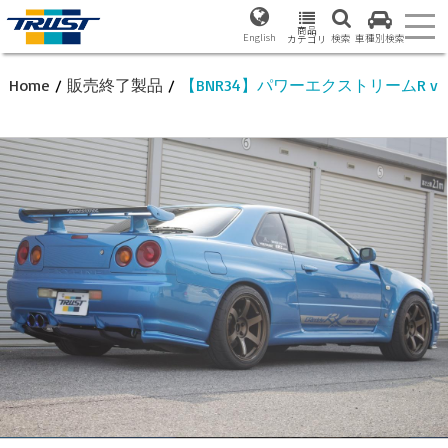
商品
English
検索
車種別検索
カテゴリ
Home
/
販売終了製品
/
【BNR34】パワーエクストリームR ver