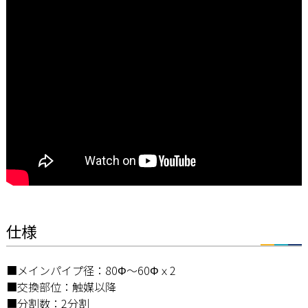
仕様
■メインパイプ径：80Φ～60Φｘ2
■交換部位：触媒以降
■分割数：2分割