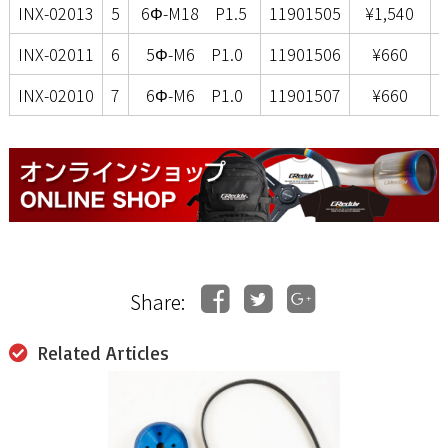
INX-02013
5
6Φ-M18 P1.5
11901505
¥1,540
INX-02011
6
5Φ-M6 P1.0
11901506
¥660
INX-02010
7
6Φ-M6 P1.0
11901507
¥660
Share:
Related Articles