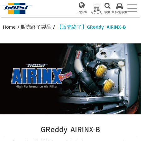
商品
English
検索
車種別検索
カテゴリ
Home
/
販売終了製品
/
【販売終了】GReddy AIRINX-B
GReddy AIRINX-B