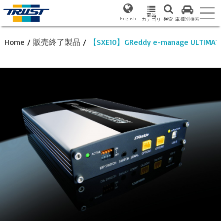
商品
English
検索
車種別検索
カテゴリ
Home
/
販売終了製品
/
【SXE10】GReddy e-manage ULTIM