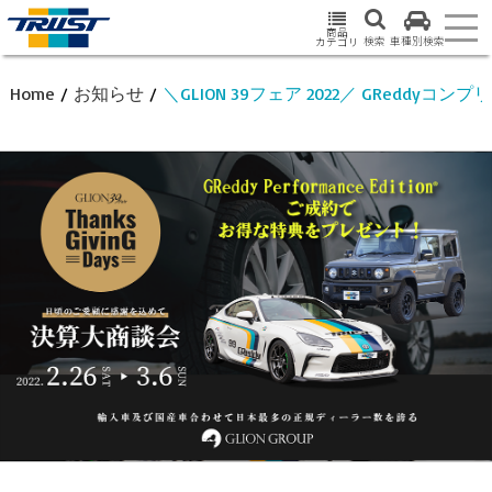
商品
検索
車種別検索
カテゴリ
Home
/
お知らせ
/
＼GLION 39フェア 2022／ GReddyコ