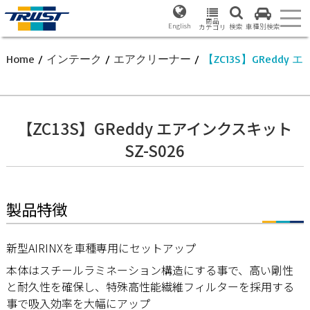
商品
English
検索
車種別検索
カテゴリ
Home
/
インテーク
/
エアクリーナー
/
【ZC13S】GReddy 
【ZC13S】GReddy エアインクスキット
SZ-S026
製品特徴
新型AIRINXを車種専用にセットアップ
本体はスチールラミネーション構造にする事で、高い剛性
と耐久性を確保し、特殊高性能繊維フィルターを採用する
事で吸入効率を大幅にアップ