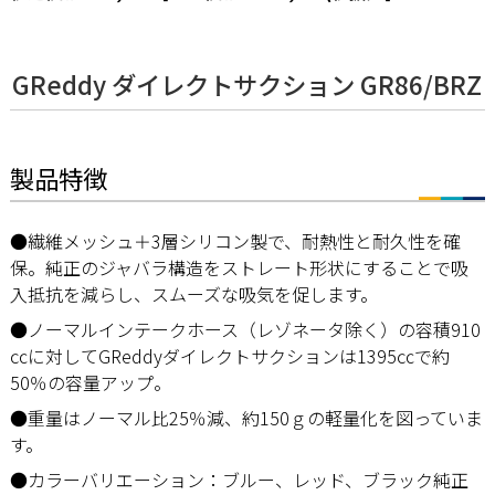
GReddy ダイレクトサクション GR86/BRZ
製品特徴
●繊維メッシュ＋3層シリコン製で、耐熱性と耐久性を確
保。純正のジャバラ構造をストレート形状にすることで吸
入抵抗を減らし、スムーズな吸気を促します。
●ノーマルインテークホース（レゾネータ除く）の容積910
㏄に対してGReddyダイレクトサクションは1395㏄で約
50％の容量アップ。
●重量はノーマル比25％減、約150ｇの軽量化を図っていま
す。
●カラーバリエーション：ブルー、レッド、ブラック純正