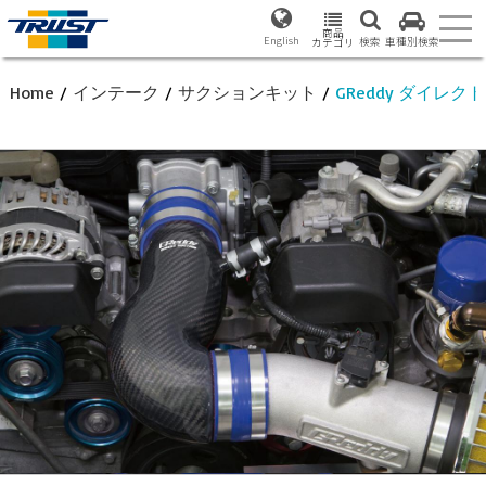
商品
English
検索
車種別検索
カテゴリ
Home
/
インテーク
/
サクションキット
/
GReddy ダイレ