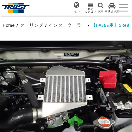
商品
English
検索
車種別検索
カテゴリ
Home
/
クーリング
/
インタークーラー
/
【HA36S用】GRe