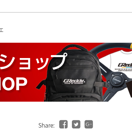
工
Share: