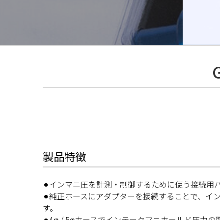
製品特徴
⚫︎インマニ圧を計測・制御するために使う接続用
⚫︎純正ホースにアダプターを接続することで、イ
す。
⚫︎4φ / 5φホースでインテークマニホールド圧