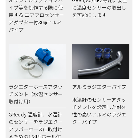
オリジナルサクションパ
GR86/86/BRZ専用。安全
イプ等を制作する際に使
に温度センサーの取出し
用する エアフロセンサー
を可能にします
アダプター付80φアルミ
パイプ
ラジエターホースアタッ
アルミラジエターパイプ
チメント（水温センサー
水温計のセンサーアタッ
取付け用）
チメントを設定した耐久
GReddy 温度計、水温計
性の高いアルミのラジエ
のセンサーをラジエター
ターパイプ
アッパーホースに取付け
るための1/8PTホール付